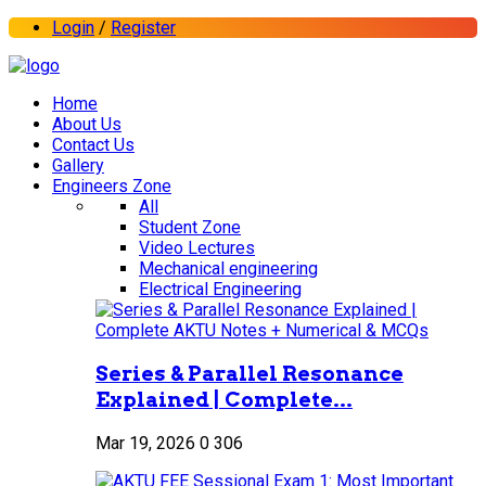
Login
/
Register
Home
About Us
Contact Us
Gallery
Engineers Zone
All
Student Zone
Video Lectures
Mechanical engineering
Electrical Engineering
Series & Parallel Resonance
Explained | Complete...
Mar 19, 2026
0
306