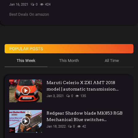
Jan 16, 2021
0
424
Best Deals On amazon
POPULAR POSTS
This Week
This Month
All Time
Maruti Celerio X ZXI AMT 2018
model | automatic transmission...
Jan 3, 2021
0
135
Redgear Shadow blade MK853 RGB
Mechanical Blue switches...
Jan 18, 2022
0
42