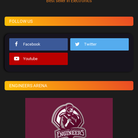
Best seller in Electronics
FOLLOW US
Facebook
Twitter
Youtube
ENGINEERS ARENA