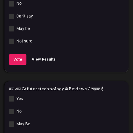
No
Can't say
May be
Not sure
Vote
View Results
क्या आप Gtfuturetechnology के Reviews से सहमत है
Yes
No
May Be