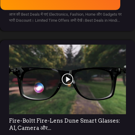
Jan 27, 2026
0
183
Solar System
आज की Best Deals में पाएं Electronics, Fashion, Home और Gadgets पर
भारी Discount। Limited Time Offers अभी देखें।Best Deals in Hindi...
Ola Lovers
देश/विदेश
Unboxing Reviews
Automobile
Entertainment
राशिफ़ल
Food
Fire-Boltt Fire-Lens Dune Smart Glasses:
AI, Camera और...
Spiritual