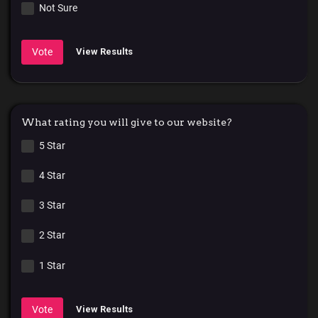
Not Sure
Vote
View Results
What rating you will give to our website?
5 Star
4 Star
3 Star
2 Star
1 Star
Vote
View Results