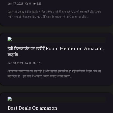
Jun 17, 2021
0
329
Garnet 26W LED Bulb गार्नेट 26W एलईडी बल्ब 85% ऊर्जा बचाता है और अपने
नवीन रूप से डिज़ाइन किए गए ऑप्टिक्स के माध्यम से अधिक चमक और...
हैवी डिस्काउंट पर खरीदें Room Heater on Amazon,
कड़ाके...
Jan 18, 2021
0
379
आजकल जबरदस्त ठंड पड़ रही है और पहाड़ी इलाकों में हो रही बर्फबारी ने इसे और भी
बढ़ा दिया है। इस ठंड में आपको अपना ज्यादा ध्यान रखना...
Best Deals On amazon