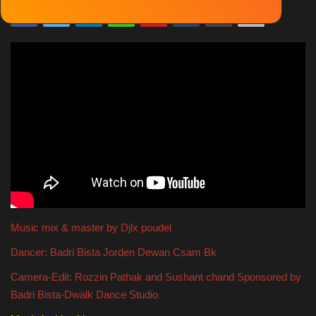
Solar System
Ola Lovers
देश/विदेश
Unboxing Reviews
Automobile
Entertainment
Music mix & master by Djlx poudel
राशिफ़ल
Dancer: Badri Bista Jorden Dewan Csam Bk
Food
Camera-Edit: Rozzin Pathak and Sushant chand Sponsored by
Badri Bista-Dwalk Dance Studio
Spiritual