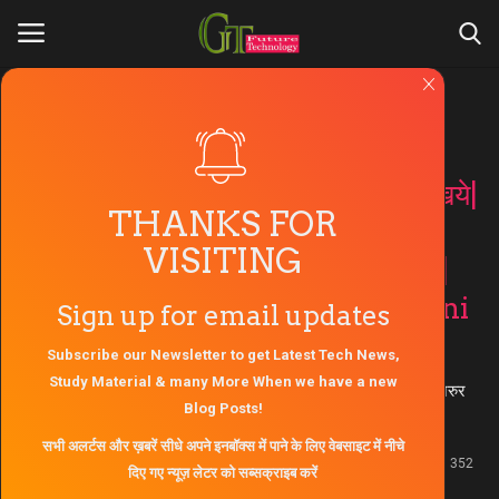
Private video songs
Login
Register
क्या कभी आपने बेस्ट डांस देखा है बेस्ट
कोरियोग्राफी पर अगर नहीं तो यह जरुर देखिये|
Home
THANKS FOR
टिप टिप बरसा पानी पर डांस
VISITING
About Us
Choreography by : Badri Bista |
Best Dance on Tip tip barsa pani
Sign up for email updates
Contact Us
Choreography by : Badri Bista
Subscribe our Newsletter to get Latest Tech News,
Gallery
Study Material & many More When we have a new
क्या कभी आपने बेस्ट डांस देखा है बेस्ट कोरियोग्राफी पर अगर नहीं तो यह जरुर
Blog Posts!
देखिये| टिप टिप बरसा पानी पर डांस Choreography by : Badri Bista
Engineers Zone
सभी अलर्टस और ख़बरें सीधे अपने इनबॉक्स में पाने के लिए वेबसाइट में नीचे
Sep 24, 2021 - 23:11
0
352
दिए गए न्यूज़ लेटर को सब्सक्राइब करें
AKTU Question Paper