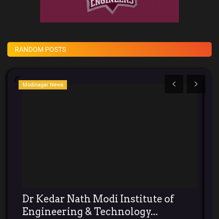
RANDOM POSTS
Modinagar News
El
Dr Kedar Nath Modi Institute of
ओ
Engineering & Technology...
दम