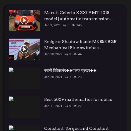
Maruti Celerio X ZXI AMT 2018
model | automatic transmission...
Jan 3, 2021
0
145
Redgear Shadow blade MK853 RGB
Mechanical Blue switches...
Jan 18, 2022
0
44
स्वामी विवेकानंद◆◆पंकज प्रखर◆◆
Jan 28, 2021
1
23
Best 500+ mathematics formulas
Jan 11, 2021
0
22
Constant Torque and Constant