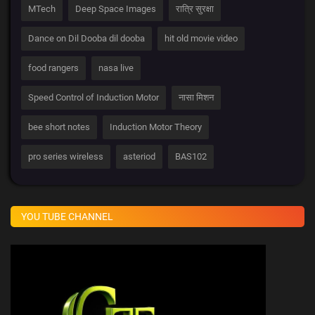
MTech
Deep Space Images
रात्रि सुरक्षा
Dance on Dil Dooba dil dooba
hit old movie video
food rangers
nasa live
Speed Control of Induction Motor
नासा मिशन
bee short notes
Induction Motor Theory
pro series wireless
asteriod
BAS102
YOU TUBE CHANNEL