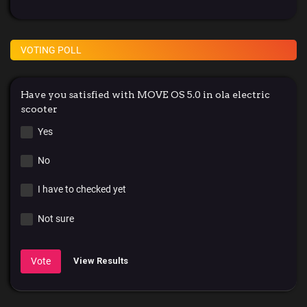
VOTING POLL
Have you satisfied with MOVE OS 5.0 in ola electric
scooter
Yes
No
I have to checked yet
Not sure
Vote
View Results