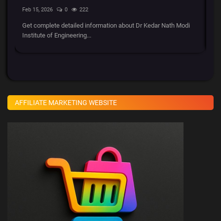
Feb 15, 2026
0
222
Ja
Get complete detailed information about Dr Kedar Nath Modi
ओला
Institute of Engineering...
वेर
AFFILIATE MARKETING WEBSITE