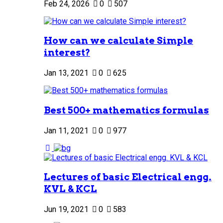
Feb 24, 2026
0
507
How can we calculate Simple
interest?
Jan 13, 2021
0
625
Best 500+ mathematics formulas
Jan 11, 2021
0
977
Lectures of basic Electrical engg.
KVL & KCL
Jun 19, 2021
0
583