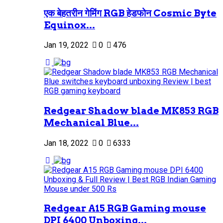
एक बेहतरीन गेमिंग RGB हेडफोन Cosmic Byte
Equinox...
Jan 19, 2022
0
476
Redgear Shadow blade MK853 RGB
Mechanical Blue...
Jan 18, 2022
0
6333
Redgear A15 RGB Gaming mouse
DPI 6400 Unboxing...