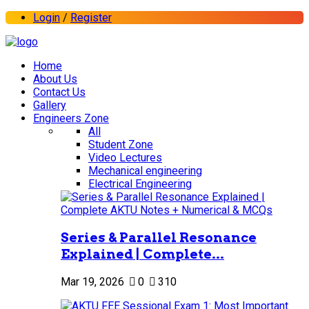
Login
/
Register
Home
About Us
Contact Us
Gallery
Engineers Zone
All
Student Zone
Video Lectures
Mechanical engineering
Electrical Engineering
Series & Parallel Resonance
Explained | Complete...
Mar 19, 2026
0
310