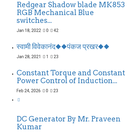
Redgear Shadow blade MK853
RGB Mechanical Blue
switches...
Jan 18, 2022
0
42
स्वामी विवेकानंद◆◆पंकज प्रखर◆◆
Jan 28, 2021
1
23
Constant Torque and Constant
Power Control of Induction...
Feb 24, 2026
0
23
DC Generator By Mr. Praveen
Kumar