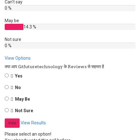
Can't say
0 %
May be
14.3 %
Not sure
0 %
View Options
क्या आप Gtfuturetechnology के Reviews से सहमत है
Yes
No
May Be
Not Sure
View Results
Vote
Please select an option!