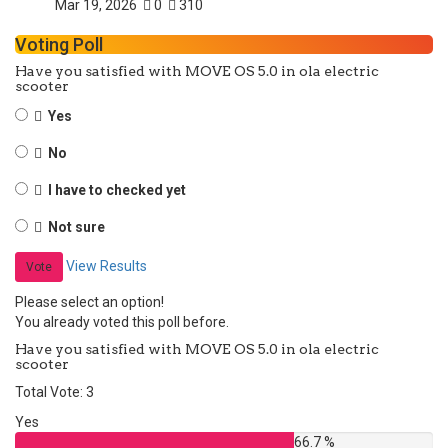
Mar 19, 2026
0
310
Voting Poll
Have you satisfied with MOVE OS 5.0 in ola electric
scooter
Yes
No
I have to checked yet
Not sure
View Results
Vote
Please select an option!
You already voted this poll before.
Have you satisfied with MOVE OS 5.0 in ola electric
scooter
Total Vote: 3
Yes
66.7 %