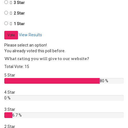
3 Star
2 Star
1 Star
View Results
Vote
Please select an option!
You already voted this poll before.
What rating you will give to our website?
Total Vote: 15
5 Star
80 %
4 Star
0 %
3 Star
6.7 %
2 Star