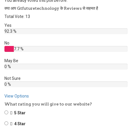
You already voted this poll before.
क्या आप Gtfuturetechnology के Reviews से सहमत है
Total Vote: 13
Yes
92.3 %
No
7.7 %
May Be
0 %
Not Sure
0 %
View Options
What rating you will give to our website?
5 Star
4 Star