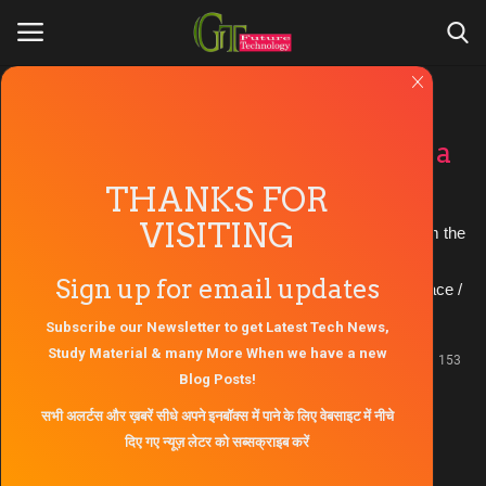
Hubble image
Login
Register
NGC 613 is a lovely example of a
barred spiral galaxy.
THANKS FOR
Home
VISITING
This one is Featured here in a new Picture of the Week from the
About Us
NASA/ESA Hubble Space Telescope, NGC 613 is a lovely
Sign up for email updates
example of a barred spiral galaxy. Credit: ESA / Hubble Space /
Contact Us
NASA
Subscribe our Newsletter to get Latest Tech News,
Study Material & many More When we have a new
Gallery
Jan 12, 2021 - 00:52
0
153
Blog Posts!
Updated: Jan 12, 2021 - 01:05
Engineers Zone
सभी अलर्टस और ख़बरें सीधे अपने इनबॉक्स में पाने के लिए वेबसाइट में नीचे
दिए गए न्यूज़ लेटर को सब्सक्राइब करें
AKTU Question Paper