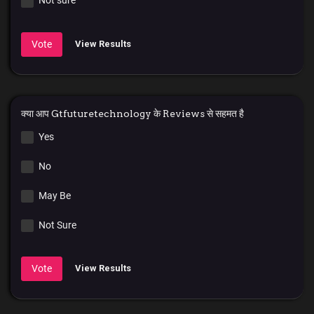
Not sure
Vote
View Results
क्या आप Gtfuturetechnology के Reviews से सहमत है
Yes
No
May Be
Not Sure
Vote
View Results