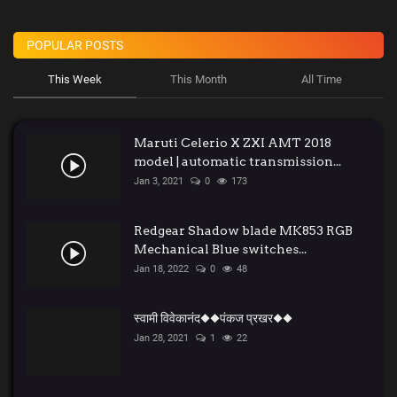
POPULAR POSTS
This Week
This Month
All Time
Maruti Celerio X ZXI AMT 2018
model | automatic transmission...
Jan 3, 2021
0
173
Redgear Shadow blade MK853 RGB
Mechanical Blue switches...
Jan 18, 2022
0
48
स्वामी विवेकानंद◆◆पंकज प्रखर◆◆
Jan 28, 2021
1
22