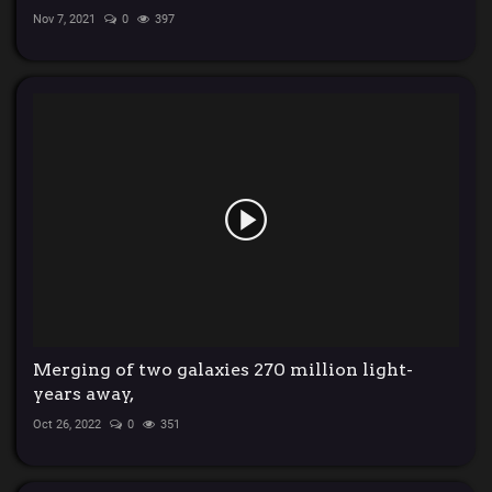
Nov 7, 2021
0
397
Merging of two galaxies 270 million light-
years away,
Oct 26, 2022
0
351