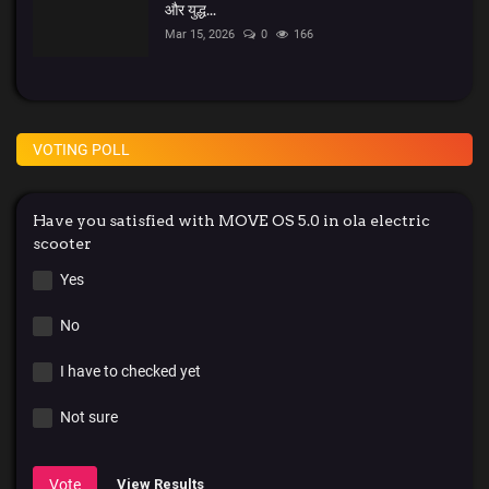
और युद्ध...
Mar 15, 2026
0
166
VOTING POLL
Have you satisfied with MOVE OS 5.0 in ola electric
scooter
Yes
No
I have to checked yet
Not sure
Vote
View Results