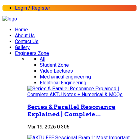
Login
/
Register
Home
About Us
Contact Us
Gallery
Engineers Zone
All
Student Zone
Video Lectures
Mechanical engineering
Electrical Engineering
Series & Parallel Resonance
Explained | Complete...
Mar 19, 2026
0
306