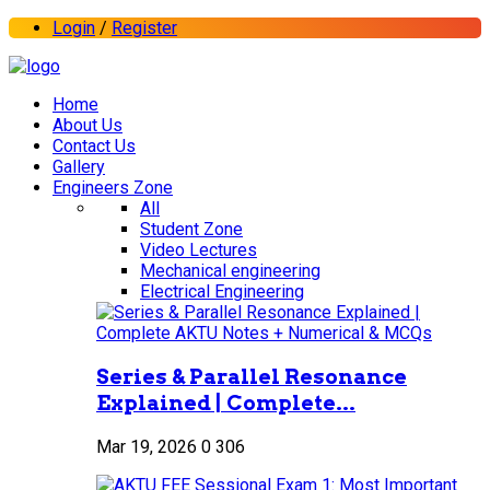
Login
/
Register
Home
About Us
Contact Us
Gallery
Engineers Zone
All
Student Zone
Video Lectures
Mechanical engineering
Electrical Engineering
Series & Parallel Resonance
Explained | Complete...
Mar 19, 2026
0
306